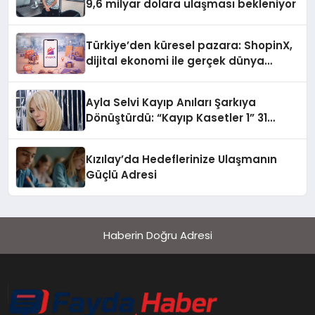
9,6 milyar dolara ulaşması bekleniyor
Türkiye’den küresel pazara: ShopinX,
dijital ekonomi ile gerçek dünya
alışverişini bir araya getirmeyi
hedefliyor
Ayla Selvi Kayıp Anıları Şarkıya
Dönüştürdü: “Kayıp Kasetler 1” 31
Temmuz’da Yayında
Kızılay’da Hedeflerinize Ulaşmanın
Güçlü Adresi
Haberin Doğru Adresi