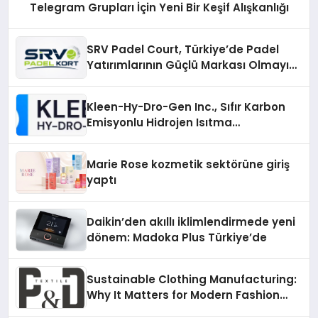
Telegram Grupları İçin Yeni Bir Keşif Alışkanlığı
SRV Padel Court, Türkiye’de Padel
Yatırımlarının Güçlü Markası Olmayı
Sürdürüyor
Kleen-Hy-Dro-Gen Inc., Sıfır Karbon
Emisyonlu Hidrojen Isıtma
Teknolojisinde ISO ve TSSA
Düzenleyici Onaylarını Aldı
Marie Rose kozmetik sektörüne giriş
yaptı
Daikin’den akıllı iklimlendirmede yeni
dönem: Madoka Plus Türkiye’de
Sustainable Clothing Manufacturing:
Why It Matters for Modern Fashion
Brands