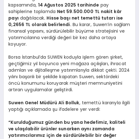
EĞITIM
kapsamında,
14 Ağustos 2025 tarihinde
pay
sahiplerine toplamda
Net 59.500.000 TL nakit kâr
payı
dağıtılacak
. Hisse başı net temettü tutarı ise
0,2656 TL olarak belirlendi.
Bu karar, Suwen’in sağlam
finansal yapısını, sürdürülebilir büyüme stratejisini ve
yatırımcılarına verdiği değeri bir kez daha ortaya
koyuyor.
Borsa İstanbul’da SUWEN koduyla işlem gören şirket,
geçtiğimiz yıl boyunca yeni mağaza açılışları, ihracat
adımları ve dijitalleşme yatırımlarıyla dikkat çekti. 2024
yılını başarılı bir şekilde kapatan Suwen, sektördeki
öncü konumunu koruyarak müşteri memnuniyetini
artıran uygulamalar geliştirdi.
Suwen Genel Müdürü Ali Bolluk
, temettü kararıyla ilgili
yaptığı açıklamada şu ifadelere yer verdi:
“Kurulduğumuz günden bu yana hedefimiz, kaliteli
ve ulaşılabilir ürünler sunarken aynı zamanda
yatırımcılarımız için de sürdürülebilir bir değer