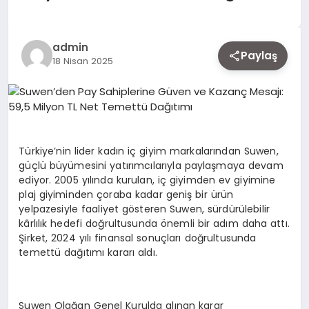
EKONOMI
admin
Paylaş
18 Nisan 2025
SIYASET
MAGAZIN
Türkiye’nin lider kadın iç giyim markalarından Suwen,
YAŞAM
güçlü büyümesini yatırımcılarıyla paylaşmaya devam
ediyor. 2005 yılında kurulan, iç giyimden ev giyimine
plaj giyiminden çoraba kadar geniş bir ürün
yelpazesiyle faaliyet gösteren Suwen, sürdürülebilir
DÜNYA
kârlılık hedefi doğrultusunda önemli bir adım daha attı.
Şirket, 2024 yılı finansal sonuçları doğrultusunda
temettü dağıtımı kararı aldı.
SAĞLIK
Suwen Olağan Genel Kurulda alınan karar