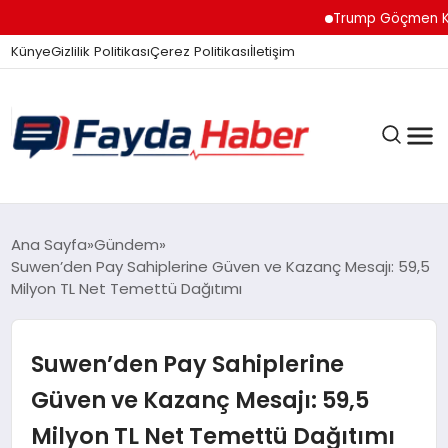
Trump Göçmen Kamyon 
Künye
Gizlilik Politikası
Çerez Politikası
İletişim
GÜNDEM
Ana Sayfa
Gündem
Suwen’den Pay Sahiplerine Güven ve Kazanç Mesajı: 59,5
Milyon TL Net Temettü Dağıtımı
SPOR
Suwen’den Pay Sahiplerine
TEKNOLOJI
Güven ve Kazanç Mesajı: 59,5
Milyon TL Net Temettü Dağıtımı