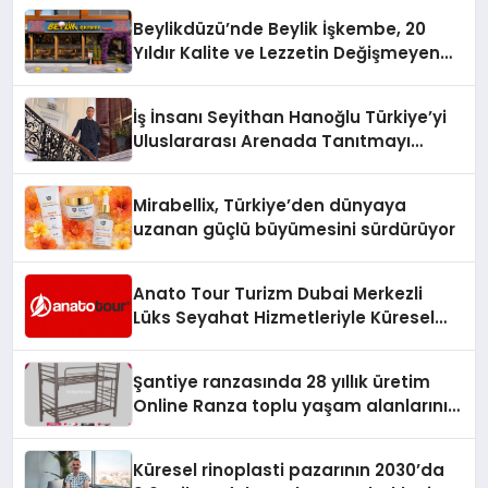
Beylikdüzü’nde Beylik İşkembe, 20
Yıldır Kalite ve Lezzetin Değişmeyen
Adresi
İş İnsanı Seyithan Hanoğlu Türkiye’yi
Uluslararası Arenada Tanıtmayı
Hedefliyor
Mirabellix, Türkiye’den dünyaya
uzanan güçlü büyümesini sürdürüyor
Anato Tour Turizm Dubai Merkezli
Lüks Seyahat Hizmetleriyle Küresel
Turizmde Öne Çıkıyor
Şantiye ranzasında 28 yıllık üretim
Online Ranza toplu yaşam alanlarını
tek elden donatıyor
Küresel rinoplasti pazarının 2030’da