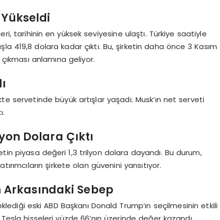
 Yükseldi
eleri, tarihinin en yüksek seviyesine ulaştı. Türkiye saatiyle
ışla 419,8 dolara kadar çıktı. Bu, şirketin daha önce 3 Kasım
e çıkması anlamına geliyor.
dı
ikte servetinde büyük artışlar yaşadı. Musk’ın net serveti
ı.
lyon Dolara Çıktı
rketin piyasa değeri 1,3 trilyon dolara dayandı. Bu durum,
ırımcıların şirkete olan güvenini yansıtıyor.
in Arkasındaki Sebep
eklediği eski ABD Başkanı Donald Trump’ın seçilmesinin etkili
a Tesla hisseleri yüzde 66’nın üzerinde değer kazandı.