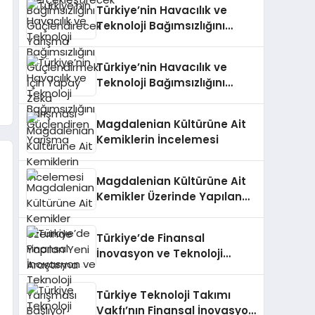
Türkiye’nin Havacılık ve
Teknoloji Bağımsızlığını
Güçlendirmek İçin Yapay
Zeka Yarışması
Türkiye’nin Havacılık ve
Teknoloji Bağımsızlığını
Güçlendiren Yarışma
Magdalenian Kültürüne Ait
Kemiklerin İncelemesi
Magdalenian Kültürüne Ait
Kemikler Üzerinde Yapılan
Yeni Araştırma
Türkiye’de Finansal
İnovasyon ve Teknoloji
Yarışması Başlıyor
Türkiye Teknoloji Takımı
Vakfı’nın Finansal İnovasyon