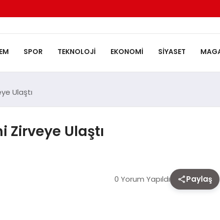
EM
SPOR
TEKNOLOJI
EKONOMI
SIYASET
MAGA
eye Ulaştı
hi Zirveye Ulaştı
0 Yorum Yapıldı
Paylaş