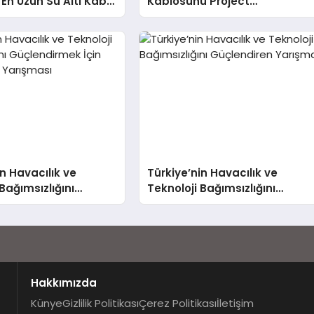
En Uzun Su Altı Kablo
Kablosunu Project
 Tamamlıyor
Waterworth ile
Gerçekleştirecek
in Havacılık ve
Türkiye’nin Havacılık ve
Bağımsızlığını
Teknoloji Bağımsızlığını
rmek İçin Yapay Zeka
Güçlendiren Yarışma
ı
Hakkımızda
Künye
Gizlilik Politikası
Çerez Politikası
İletişim