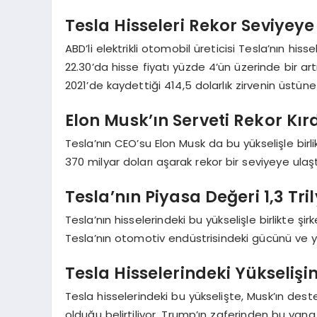
Tesla Hisseleri Rekor Seviyeye
ABD’li elektrikli otomobil üreticisi Tesla’nın hiss
22.30’da hisse fiyatı yüzde 4’ün üzerinde bir art
2021’de kaydettiği 414,5 dolarlık zirvenin üstün
Elon Musk’ın Serveti Rekor Kır
Tesla’nın CEO’su Elon Musk da bu yükselişle birl
370 milyar doları aşarak rekor bir seviyeye ulaşt
Tesla’nın Piyasa Değeri 1,3 Tri
Tesla’nın hisselerindeki bu yükselişle birlikte şi
Tesla’nın otomotiv endüstrisindeki gücünü ve yat
Tesla Hisselerindeki Yükseliş
Tesla hisselerindeki bu yükselişte, Musk’ın dest
olduğu belirtiliyor. Trump’ın zaferinden bu yan