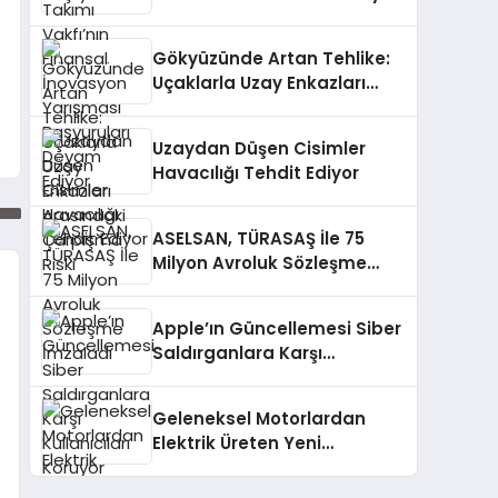
Yarışması Başvuruları
Devam Ediyor
Gökyüzünde Artan Tehlike:
Uçaklarla Uzay Enkazları
Arasındaki Çarpışma Riski
Uzaydan Düşen Cisimler
Havacılığı Tehdit Ediyor
ASELSAN, TÜRASAŞ İle 75
Milyon Avroluk Sözleşme
İmzaladı
Apple’ın Güncellemesi Siber
Saldırganlara Karşı
Kullanıcıları Koruyor
Geleneksel Motorlardan
Elektrik Üreten Yeni
Teknoloji: Termoelektrik
ı
Jeneratör