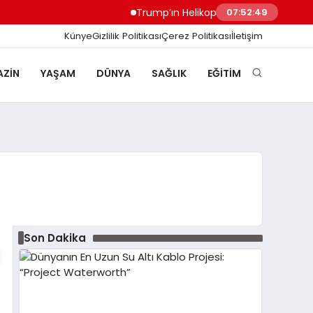
Trump’ın Helikopteri Marine One, Yolcu 
07:52:49
Künye
Gizlilik Politikası
Çerez Politikası
İletişim
ZIN
YAŞAM
DÜNYA
SAĞLIK
EĞITIM
Son Dakika