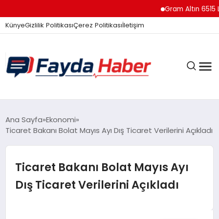
Gram Altın 6515 Lirayı 
Künye
Gizlilik Politikası
Çerez Politikası
İletişim
GÜNDEM
Ana Sayfa
Ekonomi
Ticaret Bakanı Bolat Mayıs Ayı Dış Ticaret Verilerini Açıkladı
SPOR
Ticaret Bakanı Bolat Mayıs Ayı
Dış Ticaret Verilerini Açıkladı
TEKNOLOJI