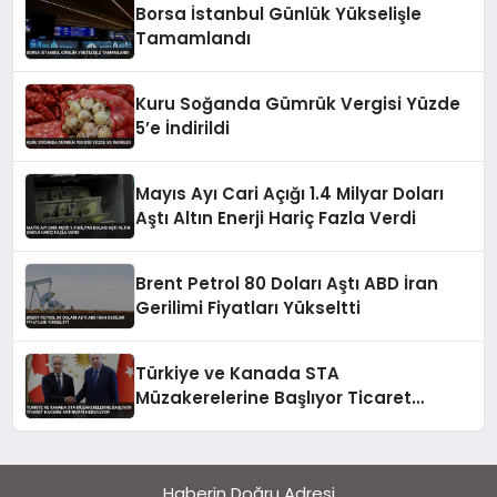
Borsa İstanbul Günlük Yükselişle
Tamamlandı
Kuru Soğanda Gümrük Vergisi Yüzde
5’e İndirildi
Mayıs Ayı Cari Açığı 1.4 Milyar Doları
Aştı Altın Enerji Hariç Fazla Verdi
Brent Petrol 80 Doları Aştı ABD İran
Gerilimi Fiyatları Yükseltti
Türkiye ve Kanada STA
Müzakerelerine Başlıyor Ticaret
Hacmini Artırmayı Hedefliyor
Haberin Doğru Adresi