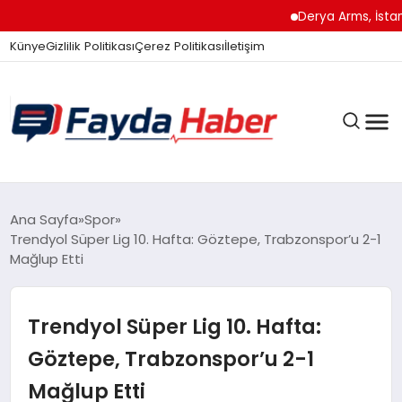
Derya Arms, İstanbul
Künye
Gizlilik Politikası
Çerez Politikası
İletişim
GÜNDEM
Ana Sayfa
Spor
Trendyol Süper Lig 10. Hafta: Göztepe, Trabzonspor’u 2-1
Mağlup Etti
SPOR
Trendyol Süper Lig 10. Hafta:
TEKNOLOJI
Göztepe, Trabzonspor’u 2-1
Mağlup Etti