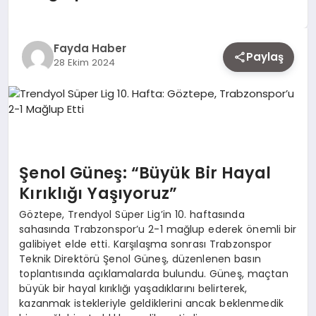
EKONOMI
Fayda Haber
Paylaş
28 Ekim 2024
SIYASET
MAGAZIN
YAŞAM
Şenol Güneş: “Büyük Bir Hayal
Kırıklığı Yaşıyoruz”
Göztepe, Trendyol Süper Lig’in 10. haftasında
DÜNYA
sahasında Trabzonspor’u 2-1 mağlup ederek önemli bir
galibiyet elde etti. Karşılaşma sonrası Trabzonspor
Teknik Direktörü Şenol Güneş, düzenlenen basın
toplantısında açıklamalarda bulundu. Güneş, maçtan
SAĞLIK
büyük bir hayal kırıklığı yaşadıklarını belirterek,
kazanmak istekleriyle geldiklerini ancak beklenmedik