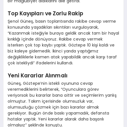
bir mağlubiyet aldıklarını dile getirdi.
EĞITIM
Top Kayıpları ve Zorlu Rakip
Şenol Güneş, basın toplantısında rakibe cevap verme
konusunda yaşadıkları sıkıntıları vurgulayarak,
“Kazanmak isteğiyle buraya geldik ancak tam bir hayal
kırıklığı içinde dönüyoruz. Rakibe cevap vermek
isterken çok top kaybı yaptık. Göztepe 10 kişi kaldı ve
biz kaleye gidemedik. İkinci yarıda yaptığımız
değişikliklerle kısmen atak yapabildik ancak karşı taraf
çok istekliydi” ifadelerini kullandı.
Yeni Kararlar Alınmalı
Güneş, Göztepe’nin istekli oyununa cevap
veremediklerini belirterek, “Oyunculara görev
veriyorsak bu kararlar bana aittir ve seçimlerim yanlış
olmuştur. Takım içerisinde olumsuzluk var,
olumsuzluğu çözmek için bazı kararlar almak
gerekiyor. Bugün önde baskı yapamadık, defansta
hatalar yaptık. Yeni kararlar alarak daha başarılı
olmalıyız” şeklinde konuştu.