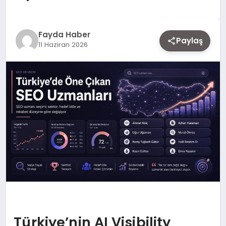
EKONOMI
Fayda Haber
Paylaş
11 Haziran 2026
SIYASET
MAGAZIN
YAŞAM
DÜNYA
SAĞLIK
Türkiye’nin AI Visibility