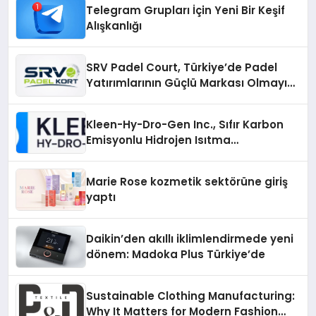
Telegram Grupları İçin Yeni Bir Keşif
Alışkanlığı
SRV Padel Court, Türkiye’de Padel
Yatırımlarının Güçlü Markası Olmayı
Sürdürüyor
Kleen-Hy-Dro-Gen Inc., Sıfır Karbon
Emisyonlu Hidrojen Isıtma
Teknolojisinde ISO ve TSSA
Düzenleyici Onaylarını Aldı
Marie Rose kozmetik sektörüne giriş
yaptı
Daikin’den akıllı iklimlendirmede yeni
dönem: Madoka Plus Türkiye’de
Sustainable Clothing Manufacturing:
Why It Matters for Modern Fashion