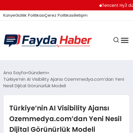
Tencent Hy3 dünya gene
Künye
Gizlilik Politikası
Çerez Politikası
İletişim
GÜNDEM
Ana Sayfa
Gündem
Türkiye’nin AI Visibility Ajansı Ozemmedya.com’dan Yeni
Nesil Dijital Görünürlük Modeli
SPOR
Türkiye’nin AI Visibility Ajansı
TEKNOLOJI
Ozemmedya.com’dan Yeni Nesil
Dijital Görünürlük Modeli