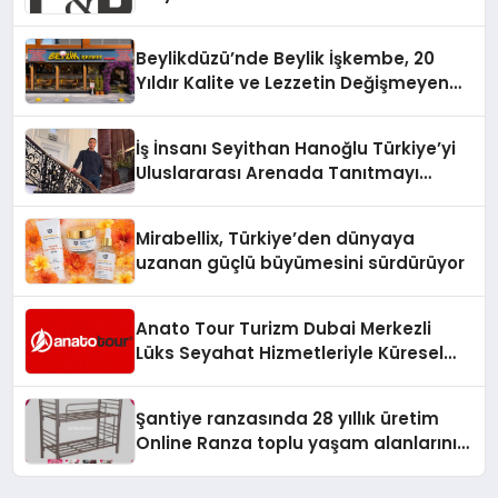
Brands
Beylikdüzü’nde Beylik İşkembe, 20
Yıldır Kalite ve Lezzetin Değişmeyen
Adresi
İş İnsanı Seyithan Hanoğlu Türkiye’yi
Uluslararası Arenada Tanıtmayı
Hedefliyor
Mirabellix, Türkiye’den dünyaya
uzanan güçlü büyümesini sürdürüyor
Anato Tour Turizm Dubai Merkezli
Lüks Seyahat Hizmetleriyle Küresel
Turizmde Öne Çıkıyor
Şantiye ranzasında 28 yıllık üretim
Online Ranza toplu yaşam alanlarını
tek elden donatıyor