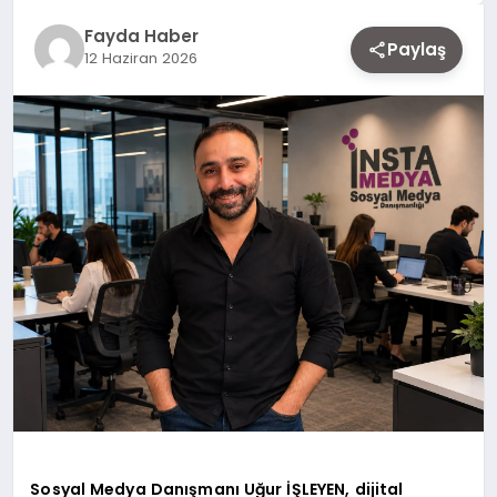
EKONOMI
Fayda Haber
Paylaş
12 Haziran 2026
SIYASET
MAGAZIN
YAŞAM
DÜNYA
SAĞLIK
Sosyal Medya Danışmanı Uğur İŞLEYEN, dijital