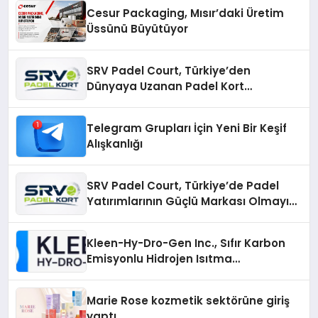
Cesur Packaging, Mısır’daki Üretim
Üssünü Büyütüyor
SRV Padel Court, Türkiye’den
Dünyaya Uzanan Padel Kort
Üretiminde Güvenin Adresi
Telegram Grupları İçin Yeni Bir Keşif
Alışkanlığı
SRV Padel Court, Türkiye’de Padel
Yatırımlarının Güçlü Markası Olmayı
Sürdürüyor
Kleen-Hy-Dro-Gen Inc., Sıfır Karbon
Emisyonlu Hidrojen Isıtma
Teknolojisinde ISO ve TSSA
Düzenleyici Onaylarını Aldı
Marie Rose kozmetik sektörüne giriş
yaptı