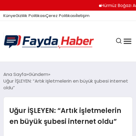
Hürmüz Boğazı Anlaşma 
Künye
Gizlilik Politikası
Çerez Politikası
İletişim
GÜNDEM
Ana Sayfa
Gündem
Uğur İŞLEYEN: “Artık işletmelerin en büyük şubesi internet
oldu”
SPOR
Uğur İŞLEYEN: “Artık işletmelerin
TEKNOLOJI
en büyük şubesi internet oldu”