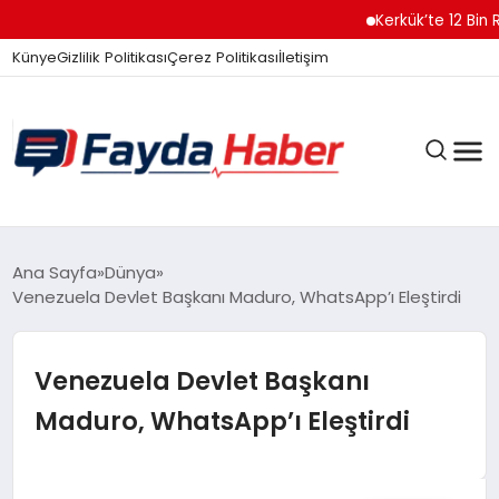
Kerkük’te 12 Bin Ruhsa
Künye
Gizlilik Politikası
Çerez Politikası
İletişim
GÜNDEM
Ana Sayfa
Dünya
Venezuela Devlet Başkanı Maduro, WhatsApp’ı Eleştirdi
SPOR
Venezuela Devlet Başkanı
Maduro, WhatsApp’ı Eleştirdi
TEKNOLOJI