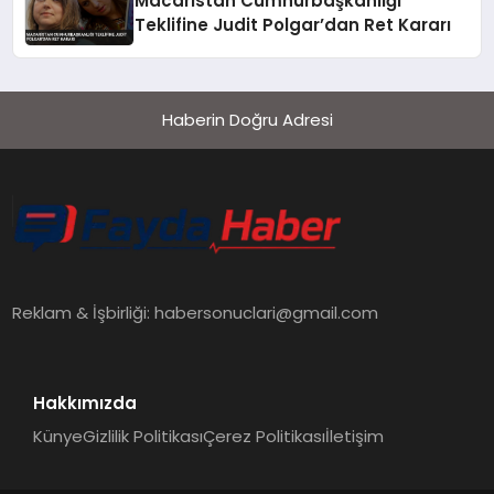
Macaristan Cumhurbaşkanlığı
Teklifine Judit Polgar’dan Ret Kararı
Haberin Doğru Adresi
Reklam & İşbirliği:
habersonuclari@gmail.com
Hakkımızda
Künye
Gizlilik Politikası
Çerez Politikası
İletişim