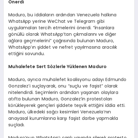
Önerdi
EĞITIM
Maduro, bu iddiaların ardından Venezuela halkına
WhatsApp yerine WeChat ve Telegram gibi
uygulamaları tercih etmelerini önerdi. “İnsanlara
gönüllü olarak WhatsApp’tan çıkmalarını ve diğer
ağlara geçmelerini” çağrısında bulunan Maduro,
WhatsApp’ın şiddet ve nefret yayılmasına aracılık
ettiğini savundu.
Muhalefete Sert Sözlerle Yüklenen Maduro
Maduro, ayrıca muhalefet koalisyonu adayı Edmundo
Gonzalez’i suçlayarak, onu “suçlu ve faşist” olarak
nitelendirdi. Seçimlerin ardından yaşanan olaylara
atıfta bulunan Maduro, Gonzalez’in protestoları
körükleyerek gençleri şiddete teşvik ettiğini iddia etti.
Maduro, ülkedeki sağcı kesimleri Venezuela’nın
anayasal kurumlarına karşı faşist darbe yapmakla
suçladı.
Maduro’nun WhatsApp’ı canlı yayında silerek protesto