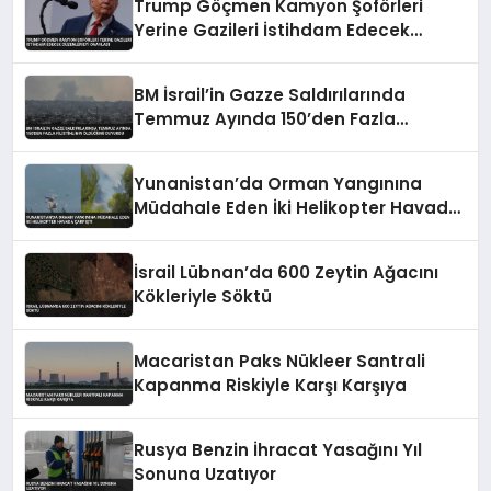
Trump Göçmen Kamyon Şoförleri
Yerine Gazileri İstihdam Edecek
Düzenlemeyi Onayladı
BM İsrail’in Gazze Saldırılarında
Temmuz Ayında 150’den Fazla
Filistinlinin Öldüğünü Duyurdu
Yunanistan’da Orman Yangınına
Müdahale Eden İki Helikopter Havada
Çarpıştı
İsrail Lübnan’da 600 Zeytin Ağacını
Kökleriyle Söktü
Macaristan Paks Nükleer Santrali
Kapanma Riskiyle Karşı Karşıya
Rusya Benzin İhracat Yasağını Yıl
Sonuna Uzatıyor