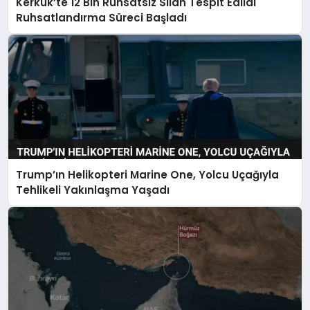
Kerkük’te 12 Bin Ruhsatsız Silah Tespit Edildi
Ruhsatlandırma Süreci Başladı
Trump’ın Helikopteri Marine One, Yolcu Uçağıyla
Tehlikeli Yakınlaşma Yaşadı