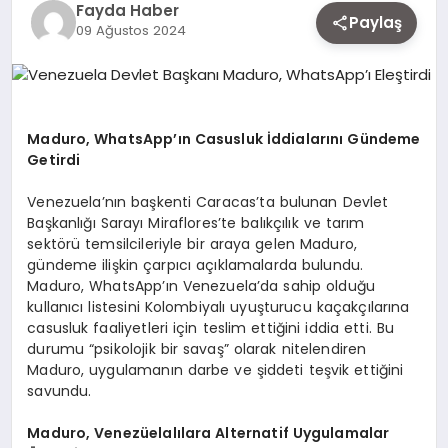
Fayda Haber
EKONOMI
Paylaş
09 Ağustos 2024
SIYASET
Maduro, WhatsApp’ın Casusluk İddialarını Gündeme
Getirdi
MAGAZIN
Venezuela’nın başkenti Caracas’ta bulunan Devlet
Başkanlığı Sarayı Miraflores’te balıkçılık ve tarım
YAŞAM
sektörü temsilcileriyle bir araya gelen Maduro,
gündeme ilişkin çarpıcı açıklamalarda bulundu.
Maduro, WhatsApp’ın Venezuela’da sahip olduğu
kullanıcı listesini Kolombiyalı uyuşturucu kaçakçılarına
DÜNYA
casusluk faaliyetleri için teslim ettiğini iddia etti. Bu
durumu “psikolojik bir savaş” olarak nitelendiren
Maduro, uygulamanın darbe ve şiddeti teşvik ettiğini
SAĞLIK
savundu.
Maduro, Venezüelalılara Alternatif Uygulamalar