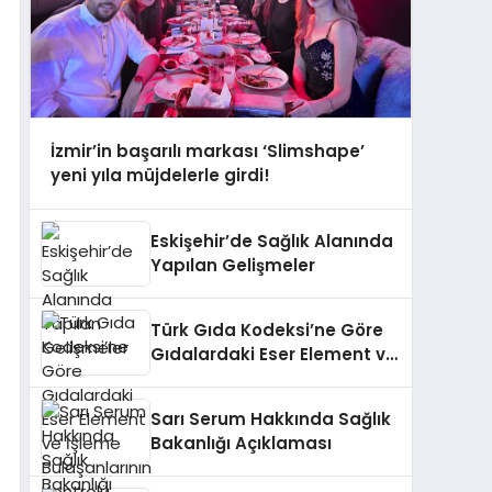
İzmir’in başarılı markası ‘Slimshape’
yeni yıla müjdelerle girdi!
Eskişehir’de Sağlık Alanında
Yapılan Gelişmeler
Türk Gıda Kodeksi’ne Göre
Gıdalardaki Eser Element ve
İşleme Bulaşanlarının
Kontrolü
Sarı Serum Hakkında Sağlık
Bakanlığı Açıklaması