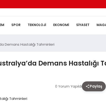
EM
SPOR
TEKNOLOJI
EKONOMI
SIYASET
MAGA
da Demans Hastalığı Tahminleri
stralya’da Demans Hastalığı T
0 Yorum Yapıldı
Paylaş