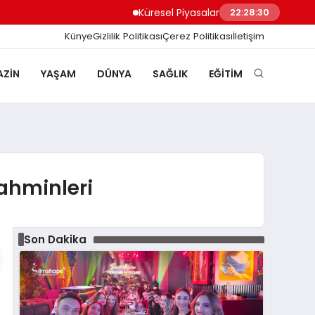
Küresel Piyasalarda Yapay Zeka Rallisi Tek
22:28:30
Künye
Gizlilik Politikası
Çerez Politikası
İletişim
ZIN
YAŞAM
DÜNYA
SAĞLIK
EĞITIM
ahminleri
Son Dakika