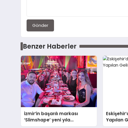
Gönder
Benzer Haberler
İzmir’in başarılı markası
Eskişehir
‘Slimshape’ yeni yıla
Yapılan G
müjdelerle girdi!