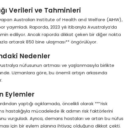
ı Verileri ve Tahminleri
r yapan Australian Institute of Health and Welfare (AIHW),
r yayımladı. Raporda, 2023 yılı itibarıyla Avustralya’da
min ediliyor. Ancak raporda dikkat çeken bir diğer nokta
 fazla artarak 850 bine ulaşması** öngörülüyor.
ndaki Nedenler
Avustralya nüfusunun artması ve yaşlanmasıyla birlikte
ünde. Uzmanlara göre, bu önemli artışın arkasında
r.
n Eylemler
ından yaptığı açıklamada, öncelikli olarak **”risk
s hastalığıyla mücadelede ilk adımın risk faktörlerini
ğunu vurguladı. Ayrıca, demans hastaları ve artan bu nüfus
ası için bir eylem planına ihtiyaç olduğuna dikkat çekti.