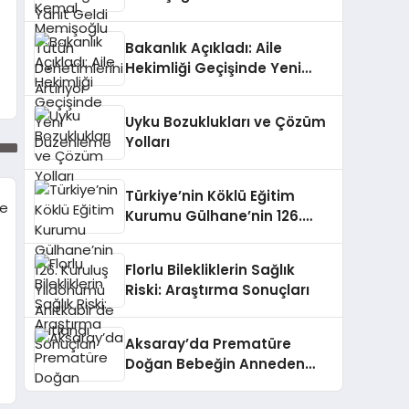
Denetimlerini Artırıyor
Bakanlık Açıkladı: Aile
Hekimliği Geçişinde Yeni
Düzenleme
Uyku Bozuklukları ve Çözüm
Yolları
Türkiye’nin Köklü Eğitim
Kurumu Gülhane’nin 126.
Kuruluş Yıldönümü
Anıtkabir’de Kutlandı
Florlu Bilekliklerin Sağlık
Riski: Araştırma Sonuçları
Aksaray’da Prematüre
Doğan Bebeğin Anneden
Ayrı Kaldığı 44 Günün Sonu
ü