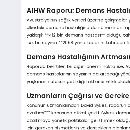
AIHW Raporu: Demans Hastalığ
Avustralya’nın sağlık verileri üzerine çalışmala
ülkedeki demans hastalığına dair önemli bir rapo
yaklaşık **412 bin demans hastası** olduğu tah
ise, bu sayının **2058 yılına kadar iki katından
Demans Hastalığının Artması
Raporda belirtilen bir diğer önemli nokta ise, 
demans hastalarının sayısının da artacağı yön
yaşlanan nüfusun getirdiği faktörler etkili olabili
Uzmanların Çağrısı ve Gereke
Konunun uzmanlarından David Sykes, raporun ard
azaltımı”** konusuna dikkat çekti. Sykes, deman
azaltmaya yönelik politikalar geliştirmek oldu
için gereken hizmetlerin ve desteklerin planlanm