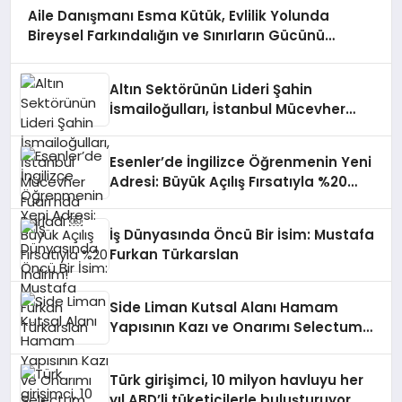
Aile Danışmanı Esma Kütük, Evlilik Yolunda
Bireysel Farkındalığın ve Sınırların Gücünü
Anlatıyor
Altın Sektörünün Lideri Şahin
İsmailoğulları, İstanbul Mücevher
Fuarı’nda Parladı ￼
Esenler’de İngilizce Öğrenmenin Yeni
Adresi: Büyük Açılış Fırsatıyla %20
İndirim!
İş Dünyasında Öncü Bir İsim: Mustafa
Furkan Türkarslan
Side Liman Kutsal Alanı Hamam
Yapısının Kazı ve Onarımı Selectum
Hotels&Resorts’un da Katkılarıyla
Tamamlandı
Türk girişimci, 10 milyon havluyu her
yıl ABD’li tüketicilerle buluşturuyor