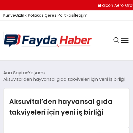
Falcon Aero Group, 
Künye
Gizlilik Politikası
Çerez Politikası
İletişim
GÜNDEM
Ana Sayfa
Yaşam
Aksuvital’den hayvansal gıda takviyeleri için yeni iş birliği
SPOR
Aksuvital’den hayvansal gıda
takviyeleri için yeni iş birliği
TEKNOLOJI