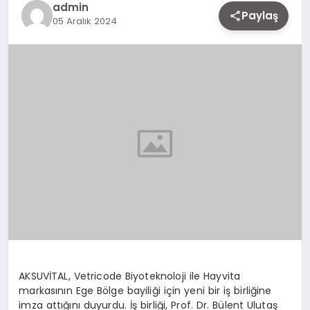
admin
EKONOMI
Paylaş
05 Aralık 2024
SIYASET
MAGAZIN
YAŞAM
DÜNYA
SAĞLIK
AKSUVİTAL, Vetricode Biyoteknoloji ile Hayvita
markasının Ege Bölge bayiliği için yeni bir iş birliğine
imza attığını duyurdu. İş birliği, Prof. Dr. Bülent Ulutaş