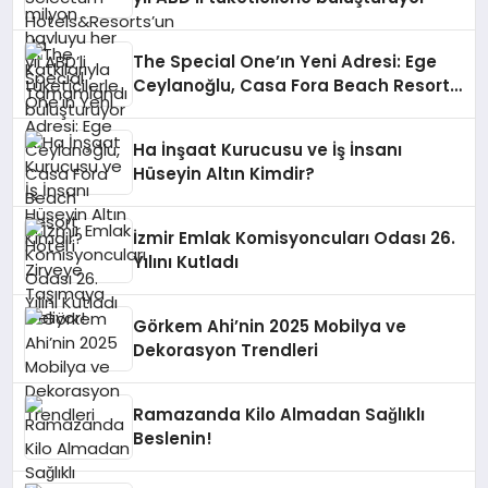
The Special One’ın Yeni Adresi: Ege
Ceylanoğlu, Casa Fora Beach Resort
Hotel’i Zirveye Taşımaya Geliyor!
Ha İnşaat Kurucusu ve İş İnsanı
Hüseyin Altın Kimdir?
İzmir Emlak Komisyoncuları Odası 26.
Yılını Kutladı
Görkem Ahi’nin 2025 Mobilya ve
Dekorasyon Trendleri
Ramazanda Kilo Almadan Sağlıklı
Beslenin!