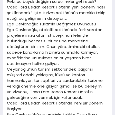
Peki, bu büyük değişim süreci neler getirecek?
EĞITIM
Casa Fora Beach Resort Hotel’in yeni dönemi nasıl
şekillenecek? İşte turizm sektörünün merakla takip
ettiği bu gelişmenin detayları…
Ege Ceylanoğlu: Turizmin Değişmez Oyuncusu
Ege Ceylanoğlu, otelcilik sektöründe fark yaratan
projelere imza atan, stratejik hamleleriyle
bulunduğu her tesisi bir cazibe merkezine
dönüştüren bir isim. Onun yönetimindeki oteller,
sadece konaklama hizmeti sunmakla kalmıyor,
misafirlerine unutulmaz anlar yaşatan birer
destinasyon haline geliyor.
Ceylanoğlu’nun turizm sektöründeki başarısı,
müşteri odaklı yaklaşımı, lüksü ve konforu
harmanlayan konseptleri ve sürdürülebilir turizme
verdiği önemle öne çıkıyor. Şimdi ise bu deneyimi
ve vizyonu, Casa Fora Beach Resort Hotel’in
geleceğine yön vermek için kullanacak.
Casa Fora Beach Resort Hotel’de Yeni Bir Dönem
Başlıyor
Ege Ceylanoğlu’nun gelişiyle birlikte Casa Fora