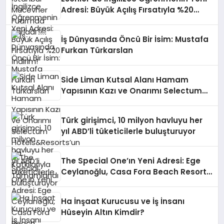
Adresi: Büyük Açılış Fırsatıyla %20
İndirim!
İş Dünyasında Öncü Bir İsim: Mustafa
Furkan Türkarslan
Side Liman Kutsal Alanı Hamam
Yapısının Kazı ve Onarımı Selectum
Hotels&Resorts’un da Katkılarıyla
Tamamlandı
Türk girişimci, 10 milyon havluyu her
yıl ABD’li tüketicilerle buluşturuyor
The Special One’ın Yeni Adresi: Ege
Ceylanoğlu, Casa Fora Beach Resort
Hotel’i Zirveye Taşımaya Geliyor!
Ha İnşaat Kurucusu ve İş İnsanı
Hüseyin Altın Kimdir?