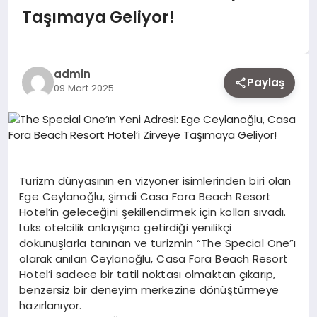
EKONOMI
Taşımaya Geliyor!
SIYASET
admin
Paylaş
09 Mart 2025
MAGAZIN
YAŞAM
Turizm dünyasının en vizyoner isimlerinden biri olan
Ege Ceylanoğlu, şimdi Casa Fora Beach Resort
Hotel’in geleceğini şekillendirmek için kolları sıvadı.
DÜNYA
Lüks otelcilik anlayışına getirdiği yenilikçi
dokunuşlarla tanınan ve turizmin “The Special One”ı
olarak anılan Ceylanoğlu, Casa Fora Beach Resort
Hotel’i sadece bir tatil noktası olmaktan çıkarıp,
SAĞLIK
benzersiz bir deneyim merkezine dönüştürmeye
hazırlanıyor.