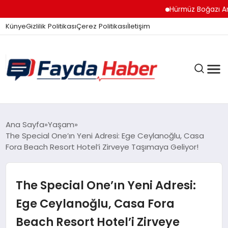
Hürmüz Boğazı Anlaş
Künye
Gizlilik Politikası
Çerez Politikası
İletişim
GÜNDEM
Ana Sayfa
Yaşam
The Special One’ın Yeni Adresi: Ege Ceylanoğlu, Casa
Fora Beach Resort Hotel’i Zirveye Taşımaya Geliyor!
SPOR
The Special One’ın Yeni Adresi:
TEKNOLOJI
Ege Ceylanoğlu, Casa Fora
Beach Resort Hotel’i Zirveye