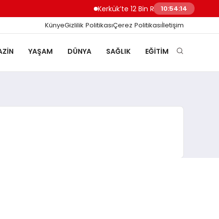
Kerkük’te 12 Bin Ruhsatsız Silah Tespit 
10:54:14
Künye
Gizlilik Politikası
Çerez Politikası
İletişim
ZIN
YAŞAM
DÜNYA
SAĞLIK
EĞITIM