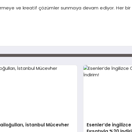
çlendirmeye ve kreatif çözümler sunmaya devam ediyor. Her bi
ailoğulları, İstanbul Mücevher
Esenler’de İngilizc
Fırsatıyla %20 İndir