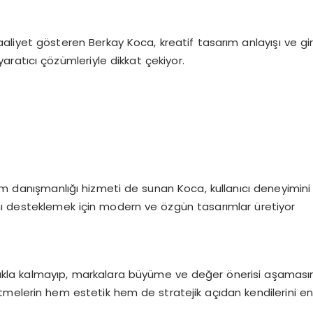
aaliyet gösteren Berkay Koca, kreatif tasarım anlayışı ve gi
ratıcı çözümleriyle dikkat çekiyor.
ım danışmanlığı hizmeti de sunan Koca, kullanıcı deneyimini ö
rını desteklemek için modern ve özgün tasarımlar üretiyor
 kalmayıp, markalara büyüme ve değer önerisi aşamasında da
letmelerin hem estetik hem de stratejik açıdan kendilerini en