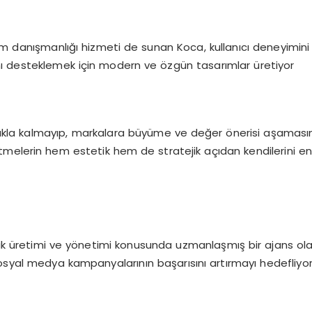
ım danışmanlığı hizmeti de sunan Koca, kullanıcı deneyimini ö
rını desteklemek için modern ve özgün tasarımlar üretiyor
 kalmayıp, markalara büyüme ve değer önerisi aşamasında da
letmelerin hem estetik hem de stratejik açıdan kendilerini en
retimi ve yönetimi konusunda uzmanlaşmış bir ajans olan Neo
osyal medya kampanyalarının başarısını artırmayı hedefliyor