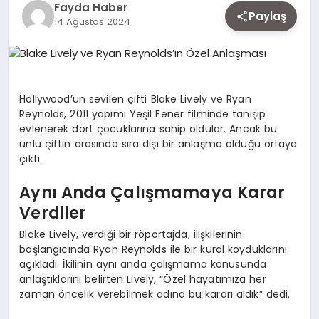
Fayda Haber
EKONOMI
Paylaş
14 Ağustos 2024
SIYASET
Hollywood’un sevilen çifti Blake Lively ve Ryan
Reynolds, 2011 yapımı Yeşil Fener filminde tanışıp
MAGAZIN
evlenerek dört çocuklarına sahip oldular. Ancak bu
ünlü çiftin arasında sıra dışı bir anlaşma olduğu ortaya
çıktı.
YAŞAM
Aynı Anda Çalışmamaya Karar
Verdiler
DÜNYA
Blake Lively, verdiği bir röportajda, ilişkilerinin
başlangıcında Ryan Reynolds ile bir kural koyduklarını
açıkladı. İkilinin aynı anda çalışmama konusunda
SAĞLIK
anlaştıklarını belirten Lively, “Özel hayatımıza her
zaman öncelik verebilmek adına bu kararı aldık” dedi.