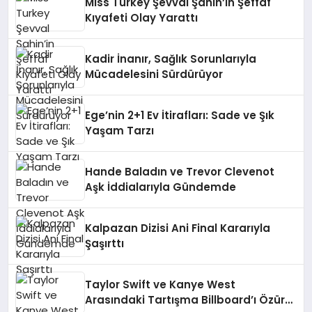
Miss Turkey Şevval Şahin’in Şeffaf
Kıyafeti Olay Yarattı
Kadir İnanır, Sağlık Sorunlarıyla
Mücadelesini Sürdürüyor
Ege’nin 2+1 Ev İtirafları: Sade ve Şık
Yaşam Tarzı
Hande Baladın ve Trevor Clevenot
Aşk İddialarıyla Gündemde
Kalpazan Dizisi Ani Final Kararıyla
Şaşırttı
Taylor Swift ve Kanye West
Arasındaki Tartışma Billboard’ı Özür