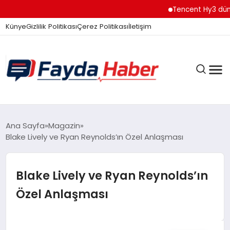
Tencent Hy3 dünya 
Künye
Gizlilik Politikası
Çerez Politikası
İletişim
GÜNDEM
Ana Sayfa
Magazin
Blake Lively ve Ryan Reynolds’ın Özel Anlaşması
SPOR
Blake Lively ve Ryan Reynolds’ın
Özel Anlaşması
TEKNOLOJI