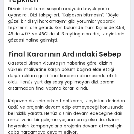
EĞITIM
Dizinin final kararı sosyal medyada büyük yankı
uyandırdı. Dizi takipçileri, “Kalpazan bitmesin”, “Böyle
güzel bir diziyi harcamayın” gibi yorumlar yaparak
tepkilerini dile getirdi. Son bölümde Tüm Kişiler’de 3.54,
AB’de 4.07 ve ABC1’de 4.13 reyting alan dizi, izleyicilerin
gözdesi haline gelmişti.
Final Kararının Ardındaki Sebep
Gazeteci Birsen Altuntaş’ın haberine göre, dizinin
yüksek maliyetine karşın bölüm başına elde ettiği
düşük reklam geliri final kararının alınmasında etkili
oldu. Henüz yurt dışı satışı yapılmayan dizi, zararını
arttırmadan final yapma kararı alındı.
Kalpazan dizisinin erken final kararı, izleyicileri derinden
üzdü ve projenin devam edip etmeyeceği konusunda
belirsizlik yarattı. Henüz dizinin devam edeceğine dair
umut verici bir gelişme yaşanmamış olsa da, dizinin
hayranları kampanyalarla projenin devam etmesi için
çaba harcamaya devam ediyor.