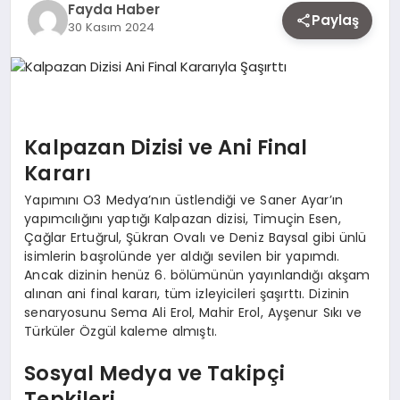
Fayda Haber
EKONOMI
Paylaş
30 Kasım 2024
SIYASET
Kalpazan Dizisi ve Ani Final
MAGAZIN
Kararı
Yapımını O3 Medya’nın üstlendiği ve Saner Ayar’ın
YAŞAM
yapımcılığını yaptığı Kalpazan dizisi, Timuçin Esen,
Çağlar Ertuğrul, Şükran Ovalı ve Deniz Baysal gibi ünlü
isimlerin başrolünde yer aldığı sevilen bir yapımdı.
Ancak dizinin henüz 6. bölümünün yayınlandığı akşam
DÜNYA
alınan ani final kararı, tüm izleyicileri şaşırttı. Dizinin
senaryosunu Sema Ali Erol, Mahir Erol, Ayşenur Sıkı ve
Türküler Özgül kaleme almıştı.
SAĞLIK
Sosyal Medya ve Takipçi
Tepkileri