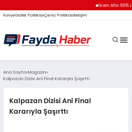
Gram Altın 6515 Lira
Künye
Gizlilik Politikası
Çerez Politikası
İletişim
GÜNDEM
Ana Sayfa
Magazin
Kalpazan Dizisi Ani Final Kararıyla Şaşırttı
SPOR
Kalpazan Dizisi Ani Final
Kararıyla Şaşırttı
TEKNOLOJI