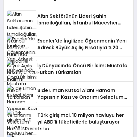
Anlatıyor
Altın Sektörünün Lideri Şahin
İsmailoğulları, İstanbul Mücevher
Fuarı’nda Parladı ￼
Esenler’de İngilizce Öğrenmenin Yeni
Adresi: Büyük Açılış Fırsatıyla %20
İndirim!
İş Dünyasında Öncü Bir İsim: Mustafa
Furkan Türkarslan
Side Liman Kutsal Alanı Hamam
Yapısının Kazı ve Onarımı Selectum
Hotels&Resorts’un da Katkılarıyla
Tamamlandı
Türk girişimci, 10 milyon havluyu her
yıl ABD’li tüketicilerle buluşturuyor