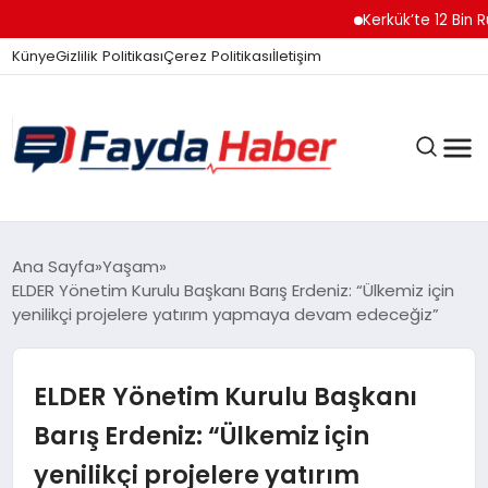
Kerkük’te 12 Bin Ruh
Künye
Gizlilik Politikası
Çerez Politikası
İletişim
GÜNDEM
Ana Sayfa
Yaşam
ELDER Yönetim Kurulu Başkanı Barış Erdeniz: “Ülkemiz için
yenilikçi projelere yatırım yapmaya devam edeceğiz”
SPOR
ELDER Yönetim Kurulu Başkanı
TEKNOLOJI
Barış Erdeniz: “Ülkemiz için
yenilikçi projelere yatırım