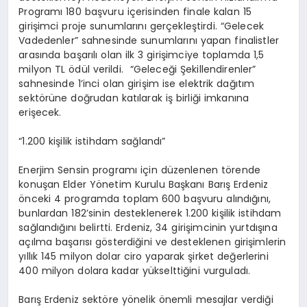
EĞITIM
Programı 180 başvuru içerisinden finale kalan 15
girişimci proje sunumlarını gerçekleştirdi. “Gelecek
Vadedenler” sahnesinde sunumlarını yapan finalistler
arasında başarılı olan ilk 3 girişimciye toplamda 1,5
milyon TL ödül verildi. “Geleceği Şekillendirenler”
sahnesinde 1’inci olan girişim ise elektrik dağıtım
sektörüne doğrudan katılarak iş birliği imkanına
erişecek.
“1.200 kişilik istihdam sağlandı”
Enerjim Sensin programı için düzenlenen törende
konuşan Elder Yönetim Kurulu Başkanı Barış Erdeniz
önceki 4 programda toplam 600 başvuru alındığını,
bunlardan 182’sinin desteklenerek 1.200 kişilik istihdam
sağlandığını belirtti. Erdeniz, 34 girişimcinin yurtdışına
açılma başarısı gösterdiğini ve desteklenen girişimlerin
yıllık 145 milyon dolar ciro yaparak şirket değerlerini
400 milyon dolara kadar yükselttiğini vurguladı.
Barış Erdeniz sektöre yönelik önemli mesajlar verdiği