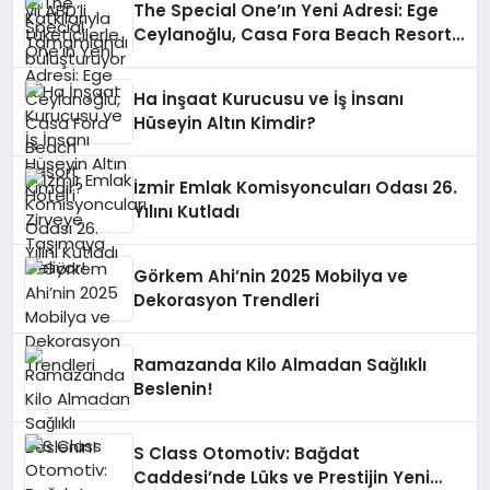
The Special One’ın Yeni Adresi: Ege
Ceylanoğlu, Casa Fora Beach Resort
Hotel’i Zirveye Taşımaya Geliyor!
Ha İnşaat Kurucusu ve İş İnsanı
Hüseyin Altın Kimdir?
İzmir Emlak Komisyoncuları Odası 26.
Yılını Kutladı
Görkem Ahi’nin 2025 Mobilya ve
Dekorasyon Trendleri
Ramazanda Kilo Almadan Sağlıklı
Beslenin!
S Class Otomotiv: Bağdat
Caddesi’nde Lüks ve Prestijin Yeni