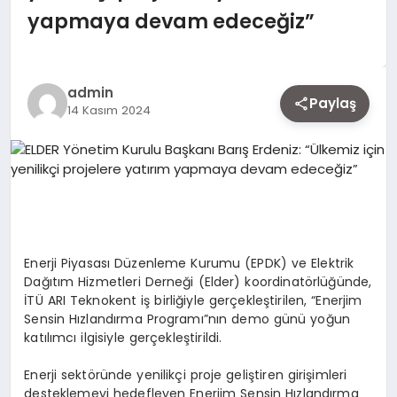
EKONOMI
yapmaya devam edeceğiz”
SIYASET
admin
Paylaş
14 Kasım 2024
MAGAZIN
YAŞAM
Enerji Piyasası Düzenleme Kurumu (EPDK) ve Elektrik
DÜNYA
Dağıtım Hizmetleri Derneği (Elder) koordinatörlüğünde,
İTÜ ARI Teknokent iş birliğiyle gerçekleştirilen, “Enerjim
Sensin Hızlandırma Programı”nın demo günü yoğun
katılımcı ilgisiyle gerçekleştirildi.
SAĞLIK
Enerji sektöründe yenilikçi proje geliştiren girişimleri
desteklemeyi hedefleyen Enerjim Sensin Hızlandırma