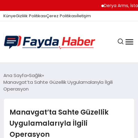
Derya Arms, İstanbul
Künye
Gizlilik Politikası
Çerez Politikası
İletişim
GÜNDEM
Ana Sayfa
Sağlık
Manavgat’ta Sahte Güzellik Uygulamalarıyla İlgili
Operasyon
SPOR
Manavgat’ta Sahte Güzellik
TEKNOLOJI
Uygulamalarıyla İlgili
Operasyon