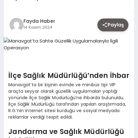
EKONOMI
Fayda Haber
Paylaş
14 Kasım 2024
SIYASET
MAGAZIN
YAŞAM
İlçe Sağlık Müdürlüğü’nden İhbar
Manavgat’ta bir kişinin evinde ve minibüs tipi VIP
araçta seyyar olarak güzellik uygulamaları yaptığı
DÜNYA
yönünde İlçe Sağlık Müdürlüğü’ne ihbarda bulunuldu.
İlçe Sağlık Müdürlüğü tarafından yapılan araştırmada,
R.G.’nin internet sitesi kurduğu ve sosyal medyada
reklamlar verdiği tespit edildi.
SAĞLIK
Jandarma ve Sağlık Müdürlüğü