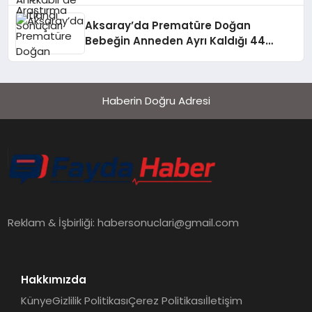
Aksaray’da Prematüre Doğan
Bebeğin Anneden Ayrı Kaldığı 44
Günün Sonu
Haberin Doğru Adresi
Reklam & İşbirliği:
habersonuclari@gmail.com
Hakkımızda
Künye
Gizlilik Politikası
Çerez Politikası
İletişim