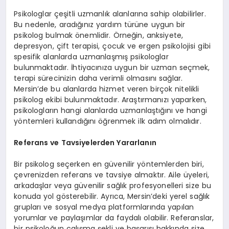
EĞITIM
Psikologlar çeşitli uzmanlık alanlarına sahip olabilirler.
Bu nedenle, aradığınız yardım türüne uygun bir
psikolog bulmak önemlidir. Örneğin, anksiyete,
depresyon, çift terapisi, çocuk ve ergen psikolojisi gibi
spesifik alanlarda uzmanlaşmış psikologlar
bulunmaktadır. İhtiyacınıza uygun bir uzman seçmek,
terapi sürecinizin daha verimli olmasını sağlar.
Mersin’de bu alanlarda hizmet veren birçok nitelikli
psikolog ekibi bulunmaktadır. Araştırmanızı yaparken,
psikologların hangi alanlarda uzmanlaştığını ve hangi
yöntemleri kullandığını öğrenmek ilk adım olmalıdır.
Referans ve Tavsiyelerden Yararlanın
Bir psikolog seçerken en güvenilir yöntemlerden biri,
çevrenizden referans ve tavsiye almaktır. Aile üyeleri,
arkadaşlar veya güvenilir sağlık profesyonelleri size bu
konuda yol gösterebilir. Ayrıca, Mersin’deki yerel sağlık
grupları ve sosyal medya platformlarında yapılan
yorumlar ve paylaşımlar da faydalı olabilir. Referanslar,
bir psikoloğun çalışma şekli ve başarısı hakkında size