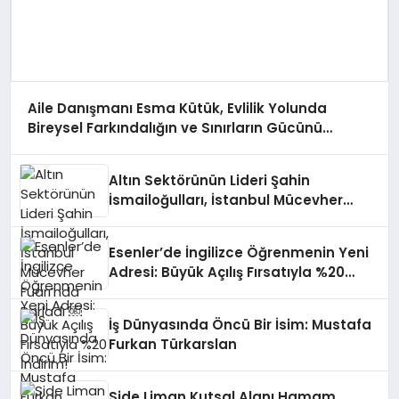
Aile Danışmanı Esma Kütük, Evlilik Yolunda
Bireysel Farkındalığın ve Sınırların Gücünü
Anlatıyor
Altın Sektörünün Lideri Şahin
İsmailoğulları, İstanbul Mücevher
Fuarı’nda Parladı ￼
Esenler’de İngilizce Öğrenmenin Yeni
Adresi: Büyük Açılış Fırsatıyla %20
İndirim!
İş Dünyasında Öncü Bir İsim: Mustafa
Furkan Türkarslan
Side Liman Kutsal Alanı Hamam