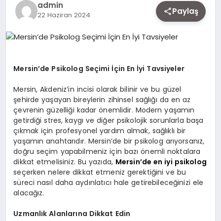
admin
EKONOMI
Paylaş
22 Haziran 2024
SIYASET
Mersin’de Psikolog Seçimi İçin En İyi Tavsiyeler
MAGAZIN
Mersin, Akdeniz’in incisi olarak bilinir ve bu güzel
şehirde yaşayan bireylerin zihinsel sağlığı da en az
çevrenin güzelliği kadar önemlidir. Modern yaşamın
YAŞAM
getirdiği stres, kaygı ve diğer psikolojik sorunlarla başa
çıkmak için profesyonel yardım almak, sağlıklı bir
yaşamın anahtarıdır. Mersin’de bir psikolog arıyorsanız,
doğru seçim yapabilmeniz için bazı önemli noktalara
DÜNYA
dikkat etmelisiniz. Bu yazıda,
Mersin’de en iyi psikolog
seçerken nelere dikkat etmeniz gerektiğini ve bu
süreci nasıl daha aydınlatıcı hale getirebileceğinizi ele
SAĞLIK
alacağız.
Uzmanlık Alanlarına Dikkat Edin