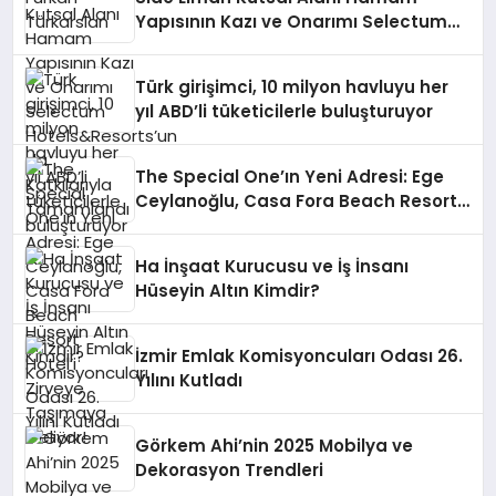
Yapısının Kazı ve Onarımı Selectum
Hotels&Resorts’un da Katkılarıyla
Tamamlandı
Türk girişimci, 10 milyon havluyu her
yıl ABD’li tüketicilerle buluşturuyor
The Special One’ın Yeni Adresi: Ege
Ceylanoğlu, Casa Fora Beach Resort
Hotel’i Zirveye Taşımaya Geliyor!
Ha İnşaat Kurucusu ve İş İnsanı
Hüseyin Altın Kimdir?
İzmir Emlak Komisyoncuları Odası 26.
Yılını Kutladı
Görkem Ahi’nin 2025 Mobilya ve
Dekorasyon Trendleri