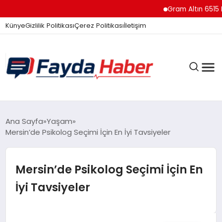
Gram Altın 6515 Lira
Künye
Gizlilik Politikası
Çerez Politikası
İletişim
GÜNDEM
Ana Sayfa
Yaşam
Mersin’de Psikolog Seçimi İçin En İyi Tavsiyeler
SPOR
Mersin’de Psikolog Seçimi İçin En
İyi Tavsiyeler
TEKNOLOJI