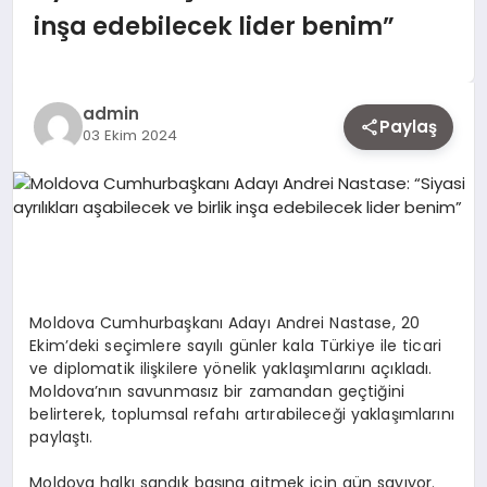
EKONOMI
inşa edebilecek lider benim”
SIYASET
admin
Paylaş
03 Ekim 2024
MAGAZIN
YAŞAM
Moldova Cumhurbaşkanı Adayı Andrei Nastase, 20
DÜNYA
Ekim’deki seçimlere sayılı günler kala Türkiye ile ticari
ve diplomatik ilişkilere yönelik yaklaşımlarını açıkladı.
Moldova’nın savunmasız bir zamandan geçtiğini
belirterek, toplumsal refahı artırabileceği yaklaşımlarını
SAĞLIK
paylaştı.
Moldova halkı sandık başına gitmek için gün sayıyor.