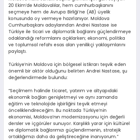
EĞITIM
20 Ekim’de Moldovalılar, hem cumhurbaşkanını
seçmeye hem de Avrupa Birliği’ne (AB) üyelik
konusunda oy vermeye hazırlanıyor. Moldova
Cumhurbaşkanı adaylarından Andrei Nastase ise
Türkiye ile ticari ve diplomatik bağlarını güçlendirmeye
odaklandığı reformlarını açıklarken; ekonomi, politika
ve toplumsal refahı esas alan yenilikçi yaklaşımlarını
paylaştı.
Türkiye’nin Moldova için bölgesel istikrarı teşvik eden
önemli bir aktör olduğunu belirten Andrei Nastase, şu
değerlendirmede bulundu:
“Seçilmem halinde ticaret, yatırım ve altyapıdaki
ekonomik bağları genişletmeyi ve aynı zamanda
eğitim ve teknolojide işbirliğini teşvik etmeyi
önceliklendireceğim. Bu noktada Türkiye’nin
ekonomisi, Moldova’nın modernizasyonu için değerli
dersler ve içgörüler sunuyor. Karşılıklı yarar için kültürel
ve diplomatik bağlarımızı güçlendirmenin, stratejik
ortaklığımızı daha da geliştireceğine inanıyorum.”