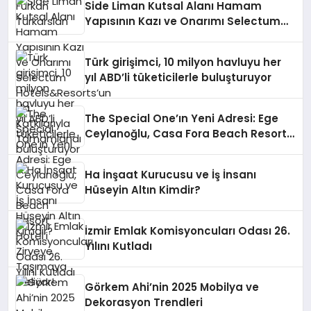
Side Liman Kutsal Alanı Hamam
Yapısının Kazı ve Onarımı Selectum
Hotels&Resorts’un da Katkılarıyla
Tamamlandı
Türk girişimci, 10 milyon havluyu her
yıl ABD’li tüketicilerle buluşturuyor
The Special One’ın Yeni Adresi: Ege
Ceylanoğlu, Casa Fora Beach Resort
Hotel’i Zirveye Taşımaya Geliyor!
Ha İnşaat Kurucusu ve İş İnsanı
Hüseyin Altın Kimdir?
İzmir Emlak Komisyoncuları Odası 26.
Yılını Kutladı
Görkem Ahi’nin 2025 Mobilya ve
Dekorasyon Trendleri