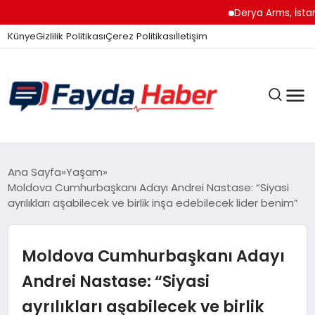
Derya Arms, İstanbul
Künye
Gizlilik Politikası
Çerez Politikası
İletişim
GÜNDEM
Ana Sayfa
Yaşam
Moldova Cumhurbaşkanı Adayı Andrei Nastase: “Siyasi
ayrılıkları aşabilecek ve birlik inşa edebilecek lider benim”
SPOR
Moldova Cumhurbaşkanı Adayı
TEKNOLOJI
Andrei Nastase: “Siyasi
ayrılıkları aşabilecek ve birlik