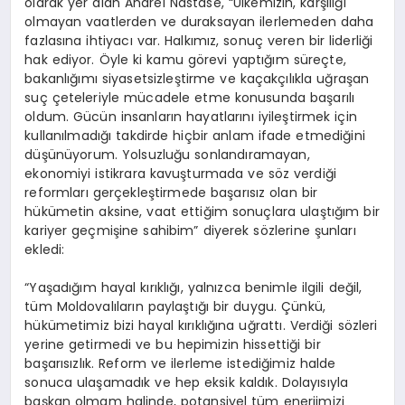
olarak yer alan Andrei Nastase, “Ülkemizin, karşılığı
olmayan vaatlerden ve duraksayan ilerlemeden daha
fazlasına ihtiyacı var. Halkımız, sonuç veren bir liderliği
hak ediyor. Öyle ki kamu görevi yaptığım süreçte,
bakanlığımı siyasetsizleştirme ve kaçakçılıkla uğraşan
suç çeteleriyle mücadele etme konusunda başarılı
oldum. Gücün insanların hayatlarını iyileştirmek için
kullanılmadığı takdirde hiçbir anlam ifade etmediğini
düşünüyorum. Yolsuzluğu sonlandıramayan,
ekonomiyi istikrara kavuşturmada ve söz verdiği
reformları gerçekleştirmede başarısız olan bir
hükümetin aksine, vaat ettiğim sonuçlara ulaştığım bir
kariyer geçmişine sahibim” diyerek sözlerine şunları
ekledi:
“Yaşadığım hayal kırıklığı, yalnızca benimle ilgili değil,
tüm Moldovalıların paylaştığı bir duygu. Çünkü,
hükümetimiz bizi hayal kırıklığına uğrattı. Verdiği sözleri
yerine getirmedi ve bu hepimizin hissettiği bir
başarısızlık. Reform ve ilerleme istediğimiz halde
sonuca ulaşamadık ve hep eksik kaldık. Dolayısıyla
başkan olmam halinde, potansiyel tüm enerjimizi