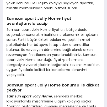
yakın konumu ile ulaşım kolaylığı sağlayan apartlar,
EĞITIM
misafir memnuniyeti odaklı hizmet sunar.
Samsun apart Jolly Home fiyat
avantajlarıyla cazip
Samsun apart Jolly Home fiyatları, bütçe dostu
seçenekler sunarak misafirlerine ekonomik bir çözüm
sunar. Farklı büyüklükteki odaları ve çeşitli hizmet
paketleriyle her bütçeye hitap eden alternatifler
bulunur. Rezervasyon dönemine bağlı olarak erken
rezervasyon fırsatlarından yararlanabilirsiniz. Samsun
apart Jolly Home, sunduğu fiyat-performans
dengesiyle ziyaretçilerinin beğenisini kazanır. Misafirler,
uygun fiyatlarla kaliteli bir konaklama deneyimi
yaşayabilir.
Samsun apart Jolly Home konumu ile dikkat
çekiyor
Samsun apart Jolly Home
, şehirdeki merkezi
lokasyonlarıyla misafirlerine ulaşım kolaylığı sağlar.
Apartlar, restoranlara, alışveriş merkezlerine ve toplu