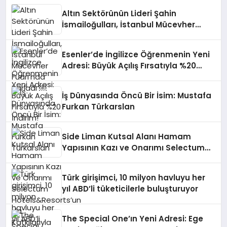
Altın Sektörünün Lideri Şahin
İsmailoğulları, İstanbul Mücevher
Fuarı’nda Parladı ￼
Esenler’de İngilizce Öğrenmenin Yeni
Adresi: Büyük Açılış Fırsatıyla %20
İndirim!
İş Dünyasında Öncü Bir İsim: Mustafa
Furkan Türkarslan
Side Liman Kutsal Alanı Hamam
Yapısının Kazı ve Onarımı Selectum
Hotels&Resorts’un da Katkılarıyla
Tamamlandı
Türk girişimci, 10 milyon havluyu her
yıl ABD’li tüketicilerle buluşturuyor
The Special One’ın Yeni Adresi: Ege