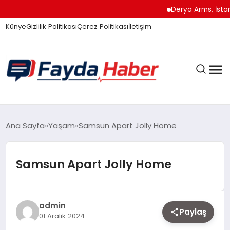
Derya Arms, İstanbul
Künye
Gizlilik Politikası
Çerez Politikası
İletişim
GÜNDEM
Ana Sayfa
Yaşam
Samsun Apart Jolly Home
Samsun Apart Jolly Home
SPOR
TEKNOLOJI
admin
Paylaş
01 Aralık 2024