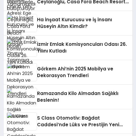
Ceylanoğlu, Casa Fora Beach Resort
Hotel’i Zirveye Taşımaya Geliyor!
Ha İnşaat Kurucusu ve İş İnsanı
Hüseyin Altın Kimdir?
İzmir Emlak Komisyoncuları Odası 26.
Yılını Kutladı
Görkem Ahi’nin 2025 Mobilya ve
Dekorasyon Trendleri
Ramazanda Kilo Almadan Sağlıklı
Beslenin!
S Class Otomotiv: Bağdat
Caddesi’nde Lüks ve Prestijin Yeni
Adresi