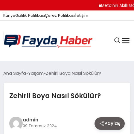
Meta’nın Akıllı Gözl
Künye
Gizlilik Politikası
Çerez Politikası
İletişim
GÜNDEM
Ana Sayfa
Yaşam
Zehirli Boya Nasıl Sökülür?
Zehirli Boya Nasıl Sökülür?
SPOR
TEKNOLOJI
admin
Paylaş
09 Temmuz 2024