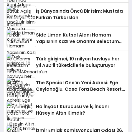
İndirim!
İş Dünyasında Öncü Bir İsim: Mustafa
Furkan Türkarslan
Side Liman Kutsal Alanı Hamam
Yapısının Kazı ve Onarımı Selectum
Hotels&Resorts’un da Katkılarıyla
Tamamlandı
Türk girişimci, 10 milyon havluyu her
yıl ABD’li tüketicilerle buluşturuyor
The Special One’ın Yeni Adresi: Ege
Ceylanoğlu, Casa Fora Beach Resort
Hotel’i Zirveye Taşımaya Geliyor!
Ha İnşaat Kurucusu ve İş İnsanı
Hüseyin Altın Kimdir?
İzmir Emlak Komisyoncuları Odası 26.